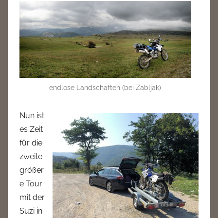
n
a
d
m
i
n
endlose Landschaften (bei Zabljak)
Nun ist
es Zeit
für die
zweite
größer
e Tour
mit der
Suzi in