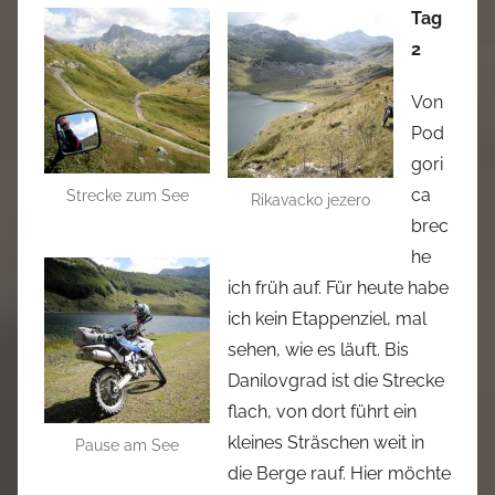
Tag
2
Von
Pod
gori
ca
Strecke zum See
Rikavacko jezero
brec
he
ich früh auf. Für heute habe
ich kein Etappenziel, mal
sehen, wie es läuft. Bis
Danilovgrad ist die Strecke
flach, von dort führt ein
kleines Sträschen weit in
Pause am See
die Berge rauf. Hier möchte