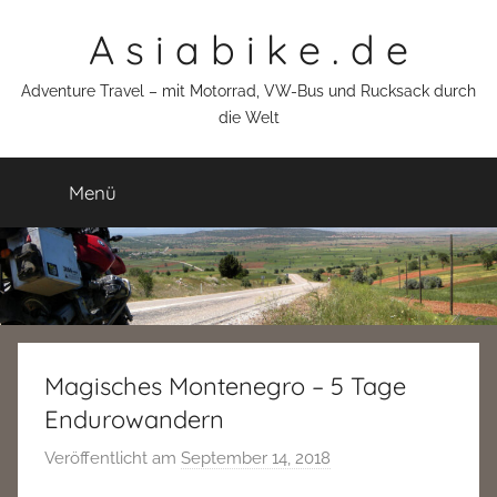
Zum
A s i a b i k e . d e
Inhalt
springen
Adventure Travel – mit Motorrad, VW-Bus und Rucksack durch
die Welt
Menü
Magisches Montenegro – 5 Tage
Endurowandern
Veröffentlicht am
September 14, 2018
v
o