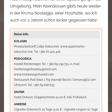
Umgebung. Mein Abendessen gibt’s heute wieder
in der Krcma Nostalgija, einer Holzhütte, wo ich
auch vor 2 Jahren schon lecker gegessen habe.
Reise-Info
KOLASIN
Privatunterkunft Lidija Rakocevic www.apartments-
rakocevic.me, Tel. +382 67 401 416
PODGORICA
Hostel Montenegro Tel. + 382 69 039 751, e-mail:
montenegrohostel@gmail.com,
www.montenegrohostel.com
Restaurant Pod Volat 1 Trg Vojvode Bećira Osmanagića (am
Uhrturm), Tel. +382 69 618 633
SAVNIK
Hotel Dokovic Doppelzimmer 22,00 € inkl. Frühstück
ANREISE
Vignette Österreich 10 Tage 9,00 €, Vignette Ungarn 10 Tage