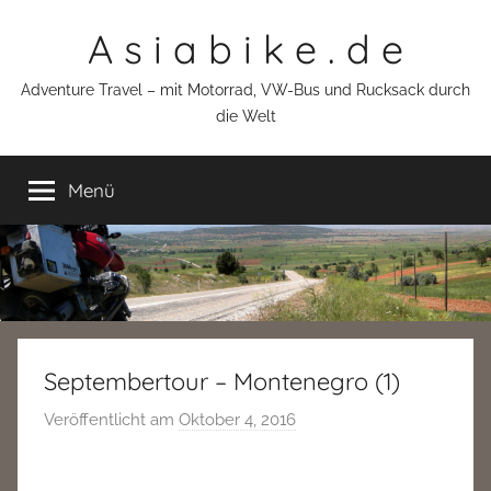
Zum
A s i a b i k e . d e
Inhalt
springen
Adventure Travel – mit Motorrad, VW-Bus und Rucksack durch
die Welt
Menü
Septembertour – Montenegro (1)
Veröffentlicht am
Oktober 4, 2016
v
o
n