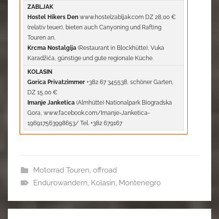
ZABLJAK
Hostel Hikers Den
www.hostelzabljak.com DZ 28,00 €
(relativ teuer), bieten auch Canyoning und Rafting
Touren an.
Krcma Nostalgija
(Restaurant in Blockhütte), Vuka
Karadžića, günstige und gute regionale Küche.
KOLASIN
Gorica Privatzimmer
+382 67 345538, schöner Garten,
DZ 15,00 €
Imanje Janketica
(Almhütte) Nationalpark Biogradska
Gora, www.facebook.com/Imanje-Janketica-
196917563998653/ Tel. +382 679167
Motorrad Touren
,
offroad
Endurowandern
,
Kolasin
,
Montenegro
Beitragsnavigation