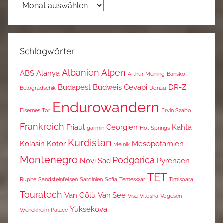
Archiv
Schlagwörter
Albanien
Alpen
ABS
Alanya
Arthur Meining
Bansko
Budapest
Budweis
Cevapi
DR-Z
Belogradschik
Donau
Endurowandern
Eisernes Tor
Ervin Szabo
Frankreich
Friaul
Georgien
Kahta
garmin
Hot Springs
Kurdistan
Kolasin
Kotor
Mesopotamien
Melnik
Montenegro
Podgorica
Novi Sad
Pyrenäen
TET
Rupite
Sandsteinfelsen
Sardinien
Sofia
Temeswar
Timisoara
Touratech
Van Gölü
Van See
Visa
Vitosha
Vogesen
Yüksekova
Wenckheim Palace