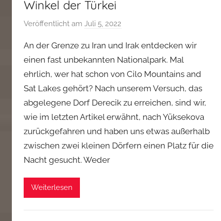
Winkel der Türkei
Veröffentlicht am
Juli 5, 2022
v
o
An der Grenze zu Iran und Irak entdecken wir
n
einen fast unbekannten Nationalpark. Mal
a
ehrlich, wer hat schon von Cilo Mountains and
d
Sat Lakes gehört? Nach unserem Versuch, das
m
i
abgelegene Dorf Derecik zu erreichen, sind wir,
n
wie im letzten Artikel erwähnt, nach Yüksekova
zurückgefahren und haben uns etwas außerhalb
zwischen zwei kleinen Dörfern einen Platz für die
Nacht gesucht. Weder
Weiterlesen