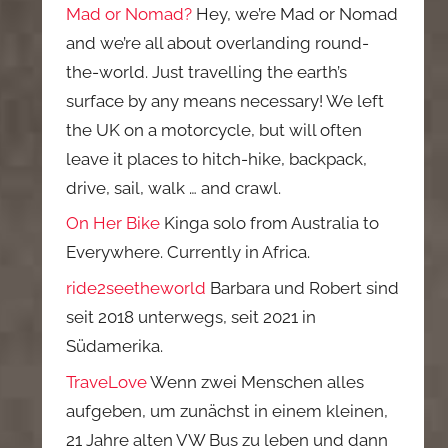
Mad or Nomad?
Hey, we’re Mad or Nomad
and we’re all about overlanding round-
the-world. Just travelling the earth’s
surface by any means necessary! We left
the UK on a motorcycle, but will often
leave it places to hitch-hike, backpack,
drive, sail, walk … and crawl.
On Her Bike
Kinga solo from Australia to
Everywhere. Currently in Africa.
ride2seetheworld
Barbara und Robert sind
seit 2018 unterwegs, seit 2021 in
Südamerika.
TraveLove
Wenn zwei Menschen alles
aufgeben, um zunächst in einem kleinen,
21 Jahre alten VW Bus zu leben und dann