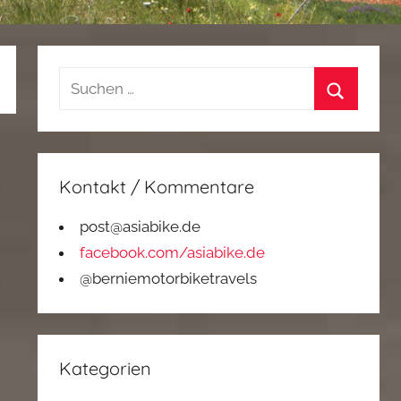
Suchen
nach:
Suchen
Kontakt / Kommentare
post@asiabike.de
facebook.com/asiabike.de
@berniemotorbiketravels
Kategorien