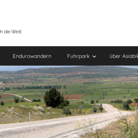
h die Welt
Endurowandern
Fuhrpark
über Asiabi