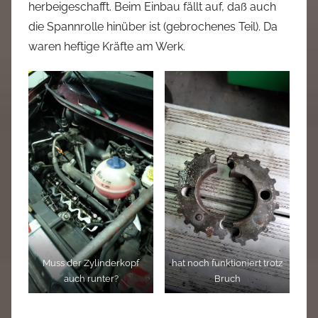
herbeigeschafft. Beim Einbau fällt auf, daß auch
die Spannrolle hinüber ist (gebrochenes Teil). Da
waren heftige Kräfte am Werk.
Muss der Zylinderkopf
hat noch funktioniert trotz
auch runter?
Bruch