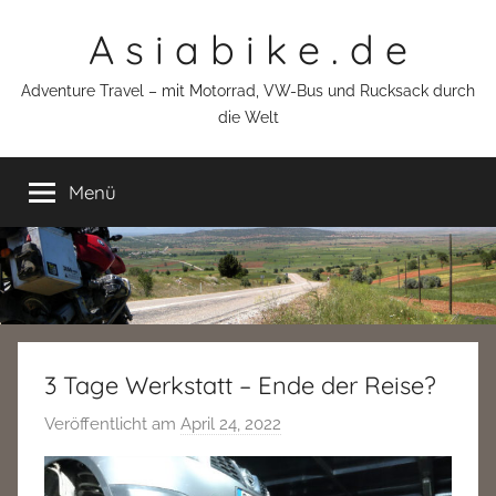
Zum
A s i a b i k e . d e
Inhalt
springen
Adventure Travel – mit Motorrad, VW-Bus und Rucksack durch
die Welt
Menü
3 Tage Werkstatt – Ende der Reise?
Veröffentlicht am
April 24, 2022
v
o
n