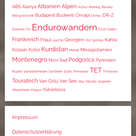
Albanien
Alpen
ABS
Alanya
Arthur Meining
Bansko
Budapest
Budweis
Cevapi
DR-Z
Belogradschik
Donau
Endurowandern
Eisernes Tor
Ervin Szabo
Frankreich
Friaul
Georgien
Kahta
garmin
Hot Springs
Kurdistan
Kolasin
Kotor
Mesopotamien
Melnik
Montenegro
Podgorica
Novi Sad
Pyrenäen
TET
Rupite
Sandsteinfelsen
Sardinien
Sofia
Temeswar
Timisoara
Touratech
Van Gölü
Van See
Visa
Vitosha
Vogesen
Yüksekova
Wenckheim Palace
Impressum
Datenschutzerklärung