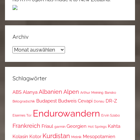
Archiv
Archiv
Schlagwörter
Albanien
Alpen
ABS
Alanya
Arthur Meining
Bansko
Budapest
Budweis
Cevapi
DR-Z
Belogradschik
Donau
Endurowandern
Eisernes Tor
Ervin Szabo
Frankreich
Friaul
Georgien
Kahta
garmin
Hot Springs
Kurdistan
Kolasin
Kotor
Mesopotamien
Melnik