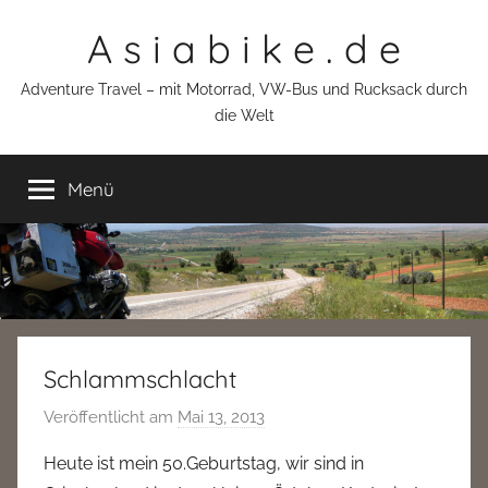
Zum
A s i a b i k e . d e
Inhalt
springen
Adventure Travel – mit Motorrad, VW-Bus und Rucksack durch
die Welt
Menü
Schlammschlacht
Veröffentlicht am
Mai 13, 2013
v
o
Heute ist mein 50.Geburtstag, wir sind in
n