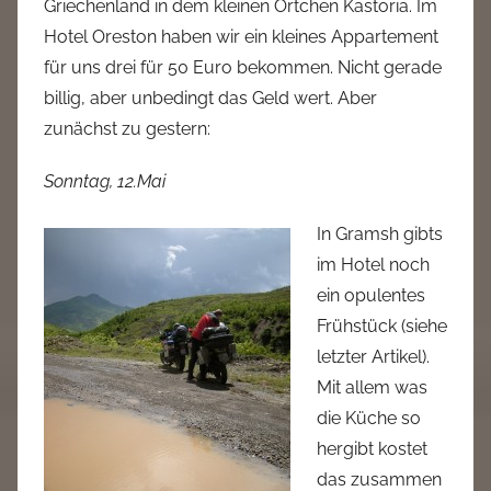
Griechenland in dem kleinen Örtchen Kastoria. Im
a
Hotel Oreston haben wir ein kleines Appartement
d
für uns drei für 50 Euro bekommen. Nicht gerade
m
billig, aber unbedingt das Geld wert. Aber
i
zunächst zu gestern:
n
Sonntag, 12.Mai
In Gramsh gibts
im Hotel noch
ein opulentes
Frühstück (siehe
letzter Artikel).
Mit allem was
die Küche so
hergibt kostet
das zusammen