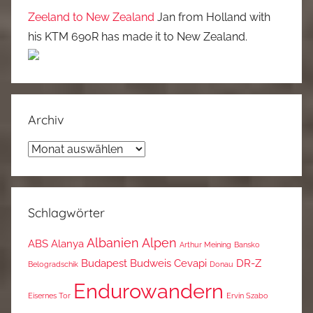
Zeeland to New Zealand
Jan from Holland with
his KTM 690R has made it to New Zealand.
Archiv
Archiv
Schlagwörter
Albanien
Alpen
ABS
Alanya
Arthur Meining
Bansko
Budapest
Budweis
Cevapi
DR-Z
Belogradschik
Donau
Endurowandern
Eisernes Tor
Ervin Szabo