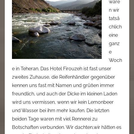
ware
a
n wir
d
tatsä
m
chlich
i
n
eine
ganz
e
Woch
e in Teheran. Das Hotel Firouzeh ist fast unser
zweites Zuhause, die Reifenhändler gegenüber
kennen uns fast mit Namen und grüßen immer
freundlich, und auch der Dicke im kleinen Laden
wird uns vermissen, wenn wir kein Lemonbeer
und Wasser bei ihm mehr kaufen. Die letzten
beiden Tage waren mit viel Rennerei zu
Botschaften verbunden. Wir dachten,wir hätten es