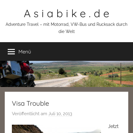
Zum
A s i a b i k e . d e
Inhalt
springen
Adventure Travel – mit Motorrad, VW-Bus und Rucksack durch
die Welt
Menü
Visa Trouble
Veröffentlicht am
Juli 10, 2013
v
o
Jetzt
n