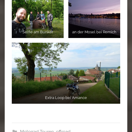
Selfie am Bunker
an der Mosel bei Remich
Extra Loop bei Amance
Motorrad Touren
,
offroad