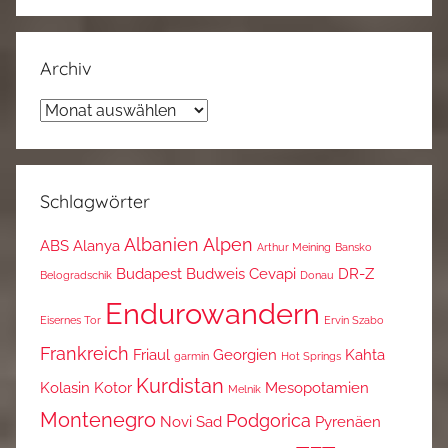
Archiv
Archiv
Schlagwörter
Albanien
Alpen
ABS
Alanya
Arthur Meining
Bansko
Budapest
Budweis
Cevapi
DR-Z
Belogradschik
Donau
Endurowandern
Eisernes Tor
Ervin Szabo
Frankreich
Friaul
Georgien
Kahta
garmin
Hot Springs
Kurdistan
Kolasin
Kotor
Mesopotamien
Melnik
Montenegro
Podgorica
Novi Sad
Pyrenäen