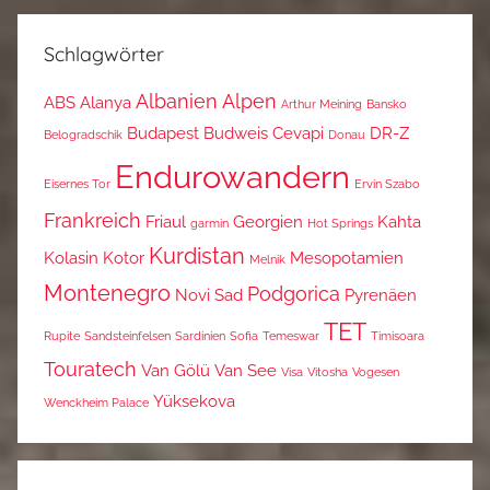
Schlagwörter
Albanien
Alpen
ABS
Alanya
Arthur Meining
Bansko
Budapest
Budweis
Cevapi
DR-Z
Belogradschik
Donau
Endurowandern
Eisernes Tor
Ervin Szabo
Frankreich
Friaul
Georgien
Kahta
garmin
Hot Springs
Kurdistan
Kolasin
Kotor
Mesopotamien
Melnik
Montenegro
Podgorica
Novi Sad
Pyrenäen
TET
Rupite
Sandsteinfelsen
Sardinien
Sofia
Temeswar
Timisoara
Touratech
Van Gölü
Van See
Visa
Vitosha
Vogesen
Yüksekova
Wenckheim Palace