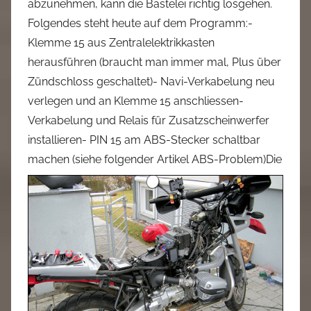
abzunehmen, kann die Bastelei richtig losgehen.
a
Folgendes steht heute auf dem Programm:-
d
Klemme 15 aus Zentralelektrikkasten
m
herausführen (braucht man immer mal, Plus über
i
Zündschloss geschaltet)- Navi-Verkabelung neu
n
verlegen und an Klemme 15 anschliessen-
Verkabelung und Relais für Zusatzscheinwerfer
installieren- PIN 15 am ABS-Stecker schaltbar
machen (siehe folgender Artikel ABS-Problem)
Die