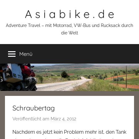
Zum
A s i a b i k e . d e
Inhalt
springen
Adventure Travel – mit Motorrad, VW-Bus und Rucksack durch
die Welt
Menü
Schraubertag
Veröffentlicht am
März 4, 2012
v
o
Nachdem es jetzt kein Problem mehr ist, den Tank
n